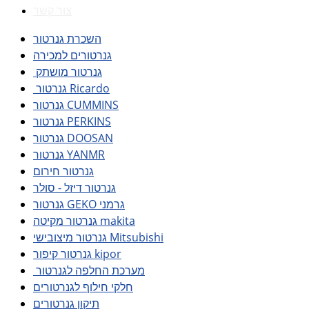
צור קשר
השכרת גנרטור
גנרטורים למכירה
גנרטור מושתק
גנרטור Ricardo
גנרטור CUMMINS
גנרטור PERKINS
גנרטור DOOSAN
גנרטור YANMR
גנרטור חירום
גנרטור דיזל - סולר
גנרטור GEKO גרמני
גנרטור מקיטה makita
גנרטור מיצובישי Mitsubishi
גנרטור קיפור kipor
מערכת החלפה לגנרטור
חלקי חילוף לגנרטורים
תיקון גנרטורים