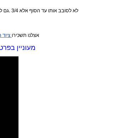
וכן יש כפתור ברמקול gain לא לסובב אותו עד הסוף אלא 3/4 .גם לשמיעה טובה וגם לא לישרוף את הרמקול
אצלנו תשכירו
ציוד 
מעוניין בפרטים ? לחץ על הרמקול