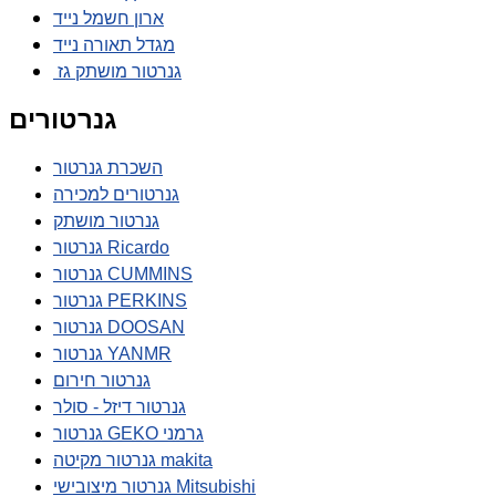
ארון חשמל נייד
מגדל תאורה נייד
גנרטור מושתק גז
גנרטורים
השכרת גנרטור
גנרטורים למכירה
גנרטור מושתק
גנרטור Ricardo
גנרטור CUMMINS
גנרטור PERKINS
גנרטור DOOSAN
גנרטור YANMR
גנרטור חירום
גנרטור דיזל - סולר
גנרטור GEKO גרמני
גנרטור מקיטה makita
גנרטור מיצובישי Mitsubishi