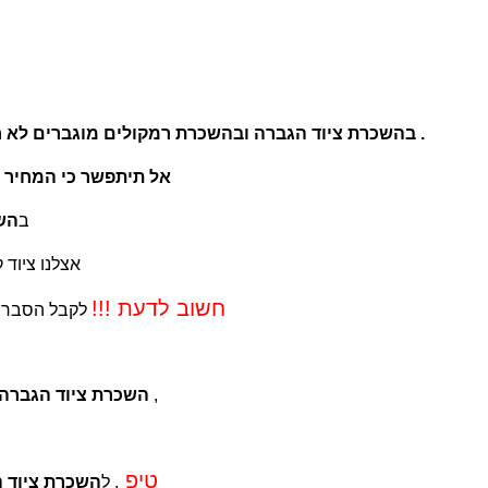
.אצלנו תקבל ציוד הגברה חדש וסאונד פצצה .
בהשכרת ציוד הגברה ובהשכרת רמקולים מוגברים לא חי
תיתקשר 0527226221 יואב השכרת ציוד הגברה
אל תיתפשר כי המחיר 
חשוב גישה נוחה למקום כדי להעמיס ולפרק את הציוד
ב
הש
איכותי
אצלנו ציוד 
חשוב לדעת !!!
לקבל הסבר ע
,השכרת הגברה ,השכרת גנרטורים , השכרת מקרן , השכרת קריוקי ,
השכרת ציוד הגברה
טיפ
חשוב גנרטור עם מייצב מתח שלא ישרף האלמנט או הטיוטר
. ל
השכרת ציוד 