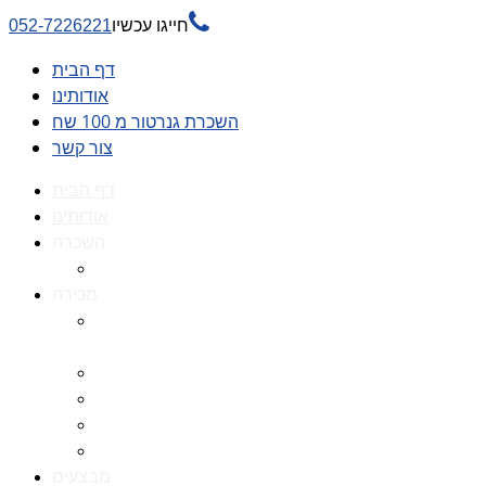

חייגו עכשיו
052-7226221
דף הבית
אודותינו
השכרת גנרטור מ 100 שח
צור קשר
דף הבית
אודותינו
השכרה
השכרת גנרטור מ 100 שח
מכירה
גנרטורים למכירה גנרטור
למכירה
חלקי חילוף לגנרטורים
גנרטור מושתק
גנרטור חירום
גנרטור דיזל -גנרטור סולר
מבצעים