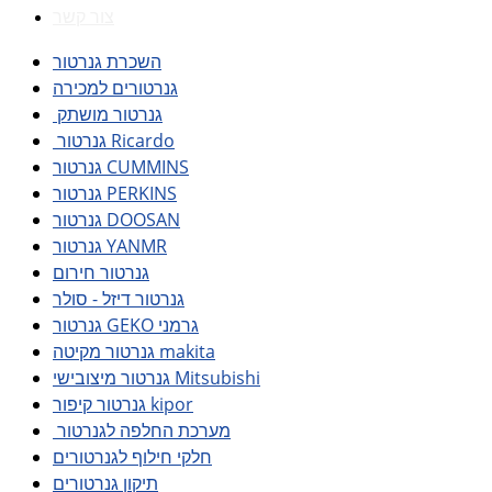
צור קשר
השכרת גנרטור
גנרטורים למכירה
גנרטור מושתק
גנרטור Ricardo
גנרטור CUMMINS
גנרטור PERKINS
גנרטור DOOSAN
גנרטור YANMR
גנרטור חירום
גנרטור דיזל - סולר
גנרטור GEKO גרמני
גנרטור מקיטה makita
גנרטור מיצובישי Mitsubishi
גנרטור קיפור kipor
מערכת החלפה לגנרטור
חלקי חילוף לגנרטורים
תיקון גנרטורים