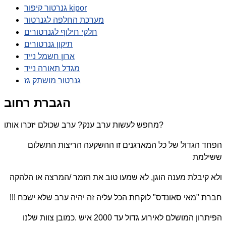
גנרטור קיפור kipor
מערכת החלפה לגנרטור
חלקי חילוף לגנרטורים
תיקון גנרטורים
ארון חשמל נייד
מגדל תאורה נייד
גנרטור מושתק גז
הגברת רחוב
מחפש לעשות ערב ענק? ערב שכולם יזכרו אותו?
הפחד הגדול של כל המארגנים זו ההשקעה הריצות התשלום
ששילמת
ולא קיבלת מענה הוגן, לא שמעו טוב את הזמר /המרצה או הלהקה
חברת "מאי סאונדס" לוקחת הכל עליה זה יהיה ערב שלא ישכח !!!
הפיתרון המושלם לאירוע גדול עד 2000 איש .כמובן צוות שלנו