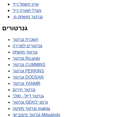
ארון חשמל נייד
מגדל תאורה נייד
גנרטור מושתק גז
גנרטורים
השכרת גנרטור
גנרטורים למכירה
גנרטור מושתק
גנרטור Ricardo
גנרטור CUMMINS
גנרטור PERKINS
גנרטור DOOSAN
גנרטור YANMR
גנרטור חירום
גנרטור דיזל - סולר
גנרטור GEKO גרמני
גנרטור מקיטה makita
גנרטור מיצובישי Mitsubishi