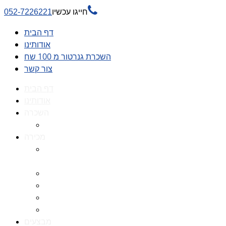

חייגו עכשיו
052-7226221
דף הבית
אודותינו
השכרת גנרטור מ 100 שח
צור קשר
דף הבית
אודותינו
השכרה
השכרת גנרטור מ 100 שח
מכירה
גנרטורים למכירה גנרטור
למכירה
חלקי חילוף לגנרטורים
גנרטור מושתק
גנרטור חירום
גנרטור דיזל -גנרטור סולר
מבצעים