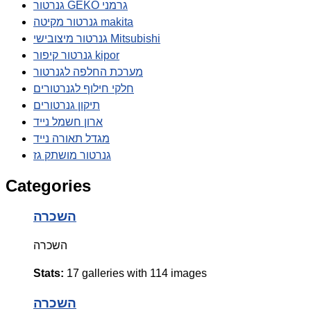
גנרטור GEKO גרמני
גנרטור מקיטה makita
גנרטור מיצובישי Mitsubishi
גנרטור קיפור kipor
מערכת החלפה לגנרטור
חלקי חילוף לגנרטורים
תיקון גנרטורים
ארון חשמל נייד
מגדל תאורה נייד
גנרטור מושתק גז
Categories
השכרה
השכרה
Stats:
17 galleries with 114 images
השכרה