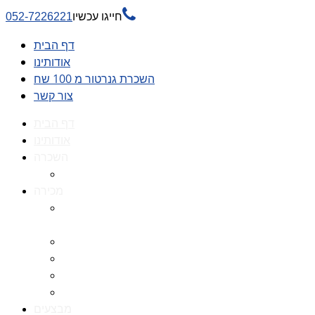

חייגו עכשיו
052-7226221
דף הבית
אודותינו
השכרת גנרטור מ 100 שח
צור קשר
דף הבית
אודותינו
השכרה
השכרת גנרטור מ 100 שח
מכירה
גנרטורים למכירה גנרטור
למכירה
חלקי חילוף לגנרטורים
גנרטור מושתק
גנרטור חירום
גנרטור דיזל -גנרטור סולר
מבצעים