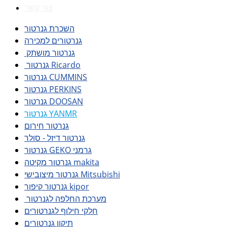
צור קשר
השכרת גנרטור
גנרטורים למכירה
גנרטור מושתק
גנרטור Ricardo
גנרטור CUMMINS
גנרטור PERKINS
גנרטור DOOSAN
גנרטור YANMR
גנרטור חירום
גנרטור דיזל - סולר
גנרטור GEKO גרמני
גנרטור מקיטה makita
גנרטור מיצובישי Mitsubishi
גנרטור קיפור kipor
מערכת החלפה לגנרטור
חלקי חילוף לגנרטורים
תיקון גנרטורים