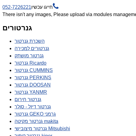

חייגו עכשיו
052-7226221
There isn't any images, Please upload via modules manageme
גנרטורים
השכרת גנרטור
גנרטורים למכירה
גנרטור מושתק
גנרטור Ricardo
גנרטור CUMMINS
גנרטור PERKINS
גנרטור DOOSAN
גנרטור YANMR
גנרטור חירום
גנרטור דיזל - סולר
גנרטור GEKO גרמני
גנרטור מקיטה makita
גנרטור מיצובישי Mitsubishi
גנרטור קיפור kipor