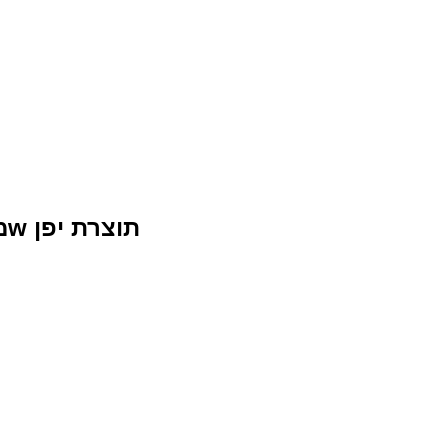
גנרטור מקיטה מיוצב AVR מיכל גדול 2500w תוצרת יפן