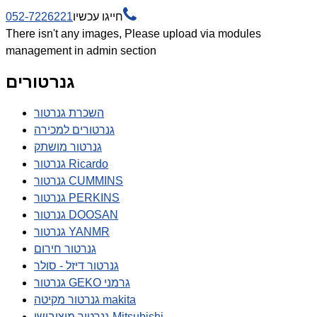

חייגו עכשיו
052-7226221
There isn't any images, Please upload via modules
management in admin section
גנרטורים
השכרת גנרטור
גנרטורים למכירה
גנרטור מושתק
גנרטור Ricardo
גנרטור CUMMINS
גנרטור PERKINS
גנרטור DOOSAN
גנרטור YANMR
גנרטור חירום
גנרטור דיזל - סולר
גנרטור GEKO גרמני
גנרטור מקיטה makita
גנרטור מיצובישי Mitsubishi