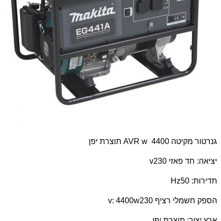
גנרטור מקיטה 4400
AVR w
תוצרת יפן
יציאה: חד פאזי 230
v
תדירות: 50
Hz
הספק חשמלי רציף 230
v: 4400w
ארץ יצור: תוצרת יפן