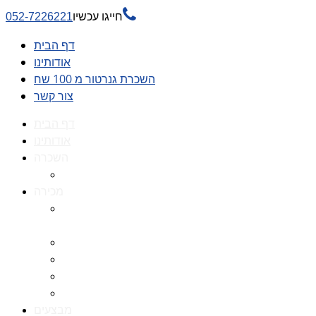

חייגו עכשיו
052-7226221
דף הבית
אודותינו
השכרת גנרטור מ 100 שח
צור קשר
דף הבית
אודותינו
השכרה
השכרת גנרטור מ 100 שח
מכירה
גנרטורים למכירה גנרטור
למכירה
חלקי חילוף לגנרטורים
גנרטור מושתק
גנרטור חירום
גנרטור דיזל -גנרטור סולר
מבצעים