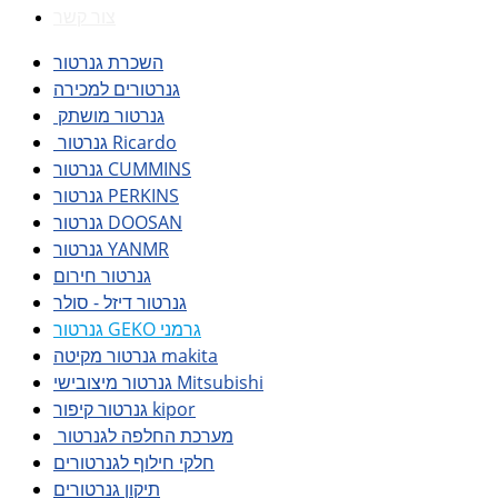
צור קשר
השכרת גנרטור
גנרטורים למכירה
גנרטור מושתק
גנרטור Ricardo
גנרטור CUMMINS
גנרטור PERKINS
גנרטור DOOSAN
גנרטור YANMR
גנרטור חירום
גנרטור דיזל - סולר
גנרטור GEKO גרמני
גנרטור מקיטה makita
גנרטור מיצובישי Mitsubishi
גנרטור קיפור kipor
מערכת החלפה לגנרטור
חלקי חילוף לגנרטורים
תיקון גנרטורים