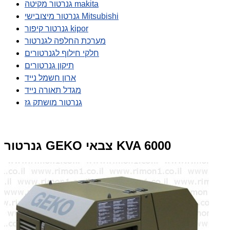
גנרטור מקיטה makita
גנרטור מיצובישי Mitsubishi
גנרטור קיפור kipor
מערכת החלפה לגנרטור
חלקי חילוף לגנרטורים
תיקון גנרטורים
ארון חשמל נייד
מגדל תאורה נייד
גנרטור מושתק גז
גנרטור GEKO צבאי KVA 6000