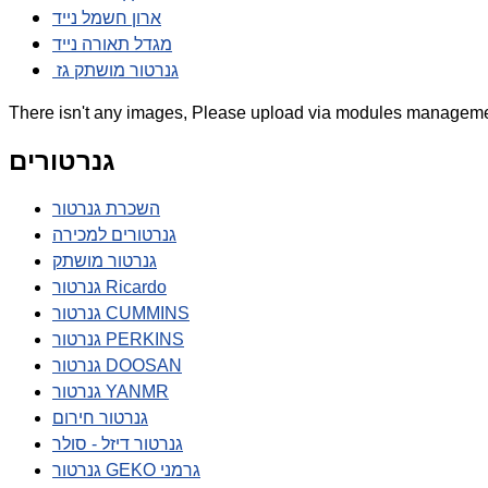
ארון חשמל נייד
מגדל תאורה נייד
גנרטור מושתק גז
There isn't any images, Please upload via modules manageme
גנרטורים
השכרת גנרטור
גנרטורים למכירה
גנרטור מושתק
גנרטור Ricardo
גנרטור CUMMINS
גנרטור PERKINS
גנרטור DOOSAN
גנרטור YANMR
גנרטור חירום
גנרטור דיזל - סולר
גנרטור GEKO גרמני