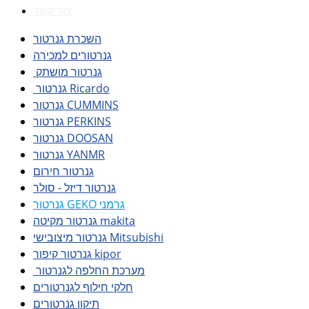
צור קשר
השכרת גנרטור
גנרטורים למכירה
גנרטור מושתק
גנרטור Ricardo
גנרטור CUMMINS
גנרטור PERKINS
גנרטור DOOSAN
גנרטור YANMR
גנרטור חירום
גנרטור דיזל - סולר
גנרטור GEKO גרמני
גנרטור מקיטה makita
גנרטור מיצובישי Mitsubishi
גנרטור קיפור kipor
מערכת החלפה לגנרטור
חלקי חילוף לגנרטורים
תיקון גנרטורים