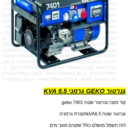
גנרטור GEKO גרמני 6.5 KVA
קוד מוצר:גנרטור שטח
geko 7401
גנרטור שטח 6.5
kVA
תוצרת גרמניה
לוח חשמל מושלם כולל שקעים מוגני מים