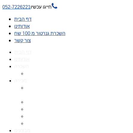

חייגו עכשיו
052-7226221
דף הבית
אודותינו
השכרת גנרטור מ 100 שח
צור קשר
דף הבית
אודותינו
השכרה
השכרת גנרטור מ 100 שח
מכירה
גנרטורים למכירה גנרטור
למכירה
חלקי חילוף לגנרטורים
גנרטור מושתק
גנרטור חירום
גנרטור דיזל -גנרטור סולר
מבצעים