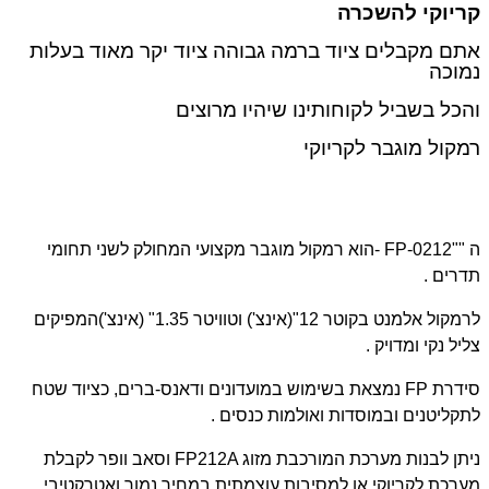
קריוקי להשכרה
אתם מקבלים ציוד ברמה גבוהה ציוד יקר מאוד בעלות
נמוכה
והכל בשביל לקוחותינו שיהיו מרוצים
רמקול מוגבר לקריוקי
ה
- FP-0212""
הוא רמקול מוגבר מקצועי המחולק לשני תחומי
תדרים
.
לרמקול אלמנט בקוטר 12"(אינצ') וטוויטר 1.35" (אינצ')המפיקים
צליל נקי ומדויק
.
סידרת
FP
נמצאת בשימוש במועדונים ודאנס-ברים, כציוד שטח
לתקליטנים ובמוסדות ואולמות כנסים
.
ניתן לבנות מערכת המורכבת מזוג
FP212A
וסאב וופר לקבלת
מערכת לקריוקי או למסיבות עוצמתית במחיר נמוך ואטרקטיבי