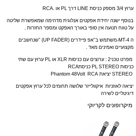
ערוץ 3/4 מספק כניסת
LINE
דרך
PL
או
RCA.
בנוסף ישנה יחידת אפקטים אנלוגית מדהימה שמאפשרת שליטה
על טווח תנועה אין סופי באורך האפקט ומספר החזרות
.
ה
-MT-4
משתמש ב"אפ פיידרים
" (UP FADER)
שנחשבים
מקצועיים ואמינים מאד
.
מפרט טכני
: 2
ערוצים עם כניסות
XLR
או
PL
ערוץ עם שתי
כניסות
PL STEREO
כניסת
RCA
STEREO
יציאת
RCA
Phantom 48Volt
יציאה לאוזניות
איקוולייזר שלושה תחומים לכל ערוץ
אפקטים
דיגיטליים לשירה
מיקרופונים לקריוקי