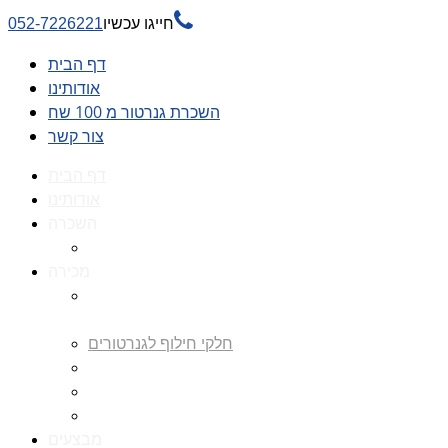

חייגו עכשיו
052-7226221
דף הבית
אודותינו
השכרת גנרטור מ 100 שח
צור קשר
דף הבית
אודותינו
השכרה
השכרת גנרטור מ 100 שח
מכירה
גנרטורים למכירה גנרטור
למכירה
חלקי חילוף לגנרטורים
גנרטור מושתק
גנרטור חירום
גנרטור דיזל -גנרטור סולר
מבצעים