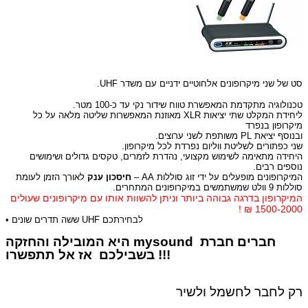
סט של שני מיקרופונים אלחוטיים ידניים עם משדר
UHF
.
טכנולוגיה מתקדמת המאפשרת טווח שידור נקי עד כ-100 מטר
.
ליחידת המקלט שתי יציאות
XLR
מאוזנת המאפשרות שליטה מלאה על כל
מיקרופון בנפרד
ובנוסף יציאת
PL
משותפת לשני ערוצים.
שני כפתורים לשליטת ווליום נפרדת לכל מיקרופון.
היחידה מתאימה לשימוש מקצועי, נהדרת לזמרים, טקסים גדולים ושימושים
נוספים רבים
.
המיקרופונים מופעלים על ידי זוג סוללות
AA
–
חיסכון ענק
לאורך הזמן לעומת
סוללות 9 וולט שמשתמשים במיקרופונים המתחרים.
המיקרופון בדרגה גבוהה ביותר וניתן להשוות אותו עם מיקרופונים שעולים
1500-2000 ₪ !
• ששה תדרים שונים UHF לבחירתכם
חברים חברת
mysound
היא המובילה והחזקה
בשבילכם אז אל תתפשרו !!!
רק לחבר לחשמל ולשיר