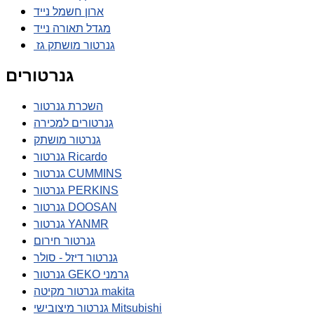
ארון חשמל נייד
מגדל תאורה נייד
גנרטור מושתק גז
גנרטורים
השכרת גנרטור
גנרטורים למכירה
גנרטור מושתק
גנרטור Ricardo
גנרטור CUMMINS
גנרטור PERKINS
גנרטור DOOSAN
גנרטור YANMR
גנרטור חירום
גנרטור דיזל - סולר
גנרטור GEKO גרמני
גנרטור מקיטה makita
גנרטור מיצובישי Mitsubishi