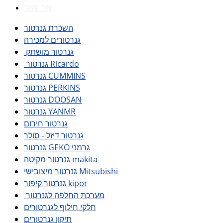
צור קשר
השכרת גנרטור
גנרטורים למכירה
גנרטור מושתק
גנרטור Ricardo
גנרטור CUMMINS
גנרטור PERKINS
גנרטור DOOSAN
גנרטור YANMR
גנרטור חירום
גנרטור דיזל - סולר
גנרטור GEKO גרמני
גנרטור מקיטה makita
גנרטור מיצובישי Mitsubishi
גנרטור קיפור kipor
מערכת החלפה לגנרטור
חלקי חילוף לגנרטורים
תיקון גנרטורים